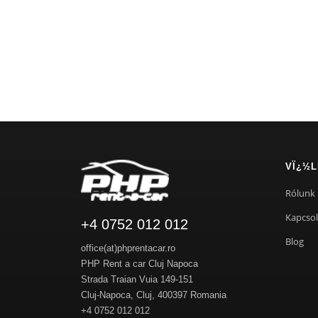
VÏ¿½L
Rólunk
Kapcsol
+4 0752 012 012
Blog
office(at)phprentacar.ro
PHP Rent a car Cluj Napoca
Strada Traian Vuia 149-151
Cluj-Napoca
,
Cluj
,
400397
Romania
+4 0752 012 012