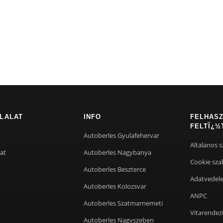
LALAT
INFO
FELHASZ
FELTÏ¿½
Autoberles Gyulafehervar
Altalanos s
at
Autoberles Nagybanya
Cookie sza
Autoberles Beszterce
Adatvedel
Autoberles Kolozsvar
ANPC
Autoberles Szatmarnemeti
Vitarendez
Autoberles Nagyszeben