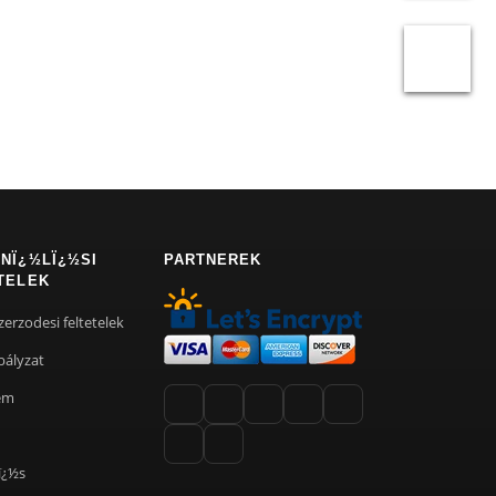
NÏ¿½LÏ¿½SI
PARTNEREK
TELEK
zerzodesi feltetelek
bályzat
em
ï¿½s