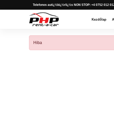
Telefonos autï¿½bï¿½rlï¿½s NON STOP: +4 0752 012 01
Kezdőlap
A
Hiba