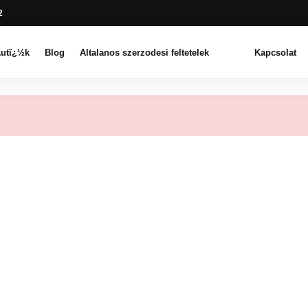
2
utï¿½k
Blog
Altalanos szerzodesi feltetelek
Kapcsolat