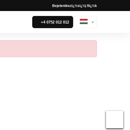
Bejelentkezï¿½s
ï¿½j fiï¿½k
+4 0752 012 012